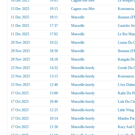
18 Dec 2025
19:05
Cagnes-sur-Mer
Le Roupio 
13 Dec 2025
19:15
Cagnes-sur-Mer
Konstancia
11 Dec 2025
18:11
Marseille
Iloumax (F
11 Dec 2025
17:37
Marseille
Gaotcho Jie
11 Dec 2025
17:02
Marseille
Le Roi Mar
29 Nov 2025
19:22
Marseille
Louna Du C
29 Nov 2025
18:50
Marseille
Iloumax (F
29 Nov 2025
18:18
Marseille
Kangala De
23 Nov 2025
14:32
Marseille-borely
Geode Du C
23 Nov 2025
13:15
Marseille-borely
Konstancia
23 Nov 2025
12:40
Marseille-borely
L'ecu Dala
17 Oct 2025
13:00
Marseille-borely
Kalin Du Hu
17 Oct 2025
10:46
Marseille-borely
Lola Du Ch
17 Oct 2025
12:25
Marseille-borely
Little Wing
17 Oct 2025
10:14
Marseille-borely
Mambo Pat
17 Oct 2025
11:50
Marseille-borely
Kacy And G