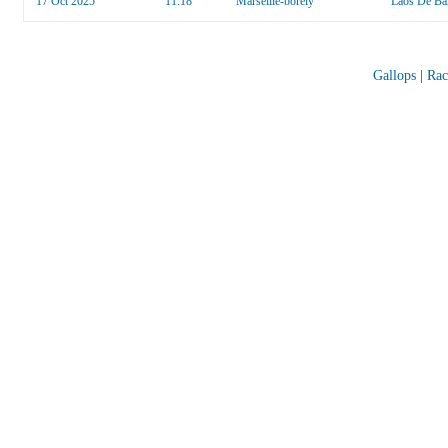
17 Oct 2025
11:18
Marseille-borely
Laos De Ban
Gallops
|
Rac