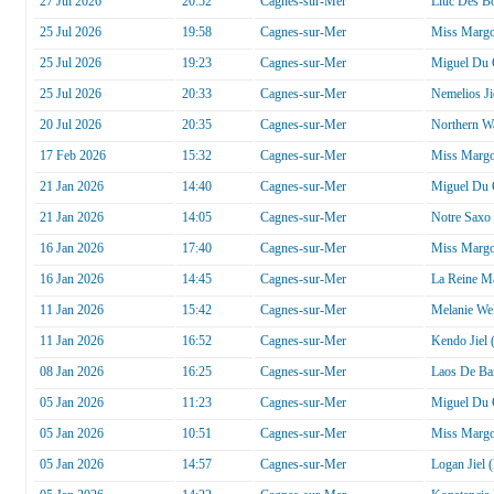
27 Jul 2026
20:52
Cagnes-sur-Mer
Lluc Des B
25 Jul 2026
19:58
Cagnes-sur-Mer
Miss Margo
25 Jul 2026
19:23
Cagnes-sur-Mer
Miguel Du 
25 Jul 2026
20:33
Cagnes-sur-Mer
Nemelios Ji
20 Jul 2026
20:35
Cagnes-sur-Mer
Northern W
17 Feb 2026
15:32
Cagnes-sur-Mer
Miss Margo
21 Jan 2026
14:40
Cagnes-sur-Mer
Miguel Du 
21 Jan 2026
14:05
Cagnes-sur-Mer
Notre Saxo 
16 Jan 2026
17:40
Cagnes-sur-Mer
Miss Margo
16 Jan 2026
14:45
Cagnes-sur-Mer
La Reine M
11 Jan 2026
15:42
Cagnes-sur-Mer
Melanie Wel
11 Jan 2026
16:52
Cagnes-sur-Mer
Kendo Jiel 
08 Jan 2026
16:25
Cagnes-sur-Mer
Laos De Ban
05 Jan 2026
11:23
Cagnes-sur-Mer
Miguel Du 
05 Jan 2026
10:51
Cagnes-sur-Mer
Miss Margo
05 Jan 2026
14:57
Cagnes-sur-Mer
Logan Jiel 