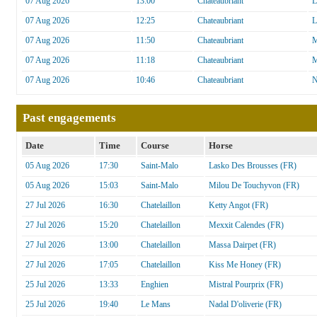
07 Aug 2026
13:00
Chateaubriant
L
07 Aug 2026
12:25
Chateaubriant
L
07 Aug 2026
11:50
Chateaubriant
M
07 Aug 2026
11:18
Chateaubriant
M
07 Aug 2026
10:46
Chateaubriant
N
Past engagements
Date
Time
Course
Horse
05 Aug 2026
17:30
Saint-Malo
Lasko Des Brousses (FR)
05 Aug 2026
15:03
Saint-Malo
Milou De Touchyvon (FR)
27 Jul 2026
16:30
Chatelaillon
Ketty Angot (FR)
27 Jul 2026
15:20
Chatelaillon
Mexxit Calendes (FR)
27 Jul 2026
13:00
Chatelaillon
Massa Dairpet (FR)
27 Jul 2026
17:05
Chatelaillon
Kiss Me Honey (FR)
25 Jul 2026
13:33
Enghien
Mistral Pourprix (FR)
25 Jul 2026
19:40
Le Mans
Nadal D'oliverie (FR)