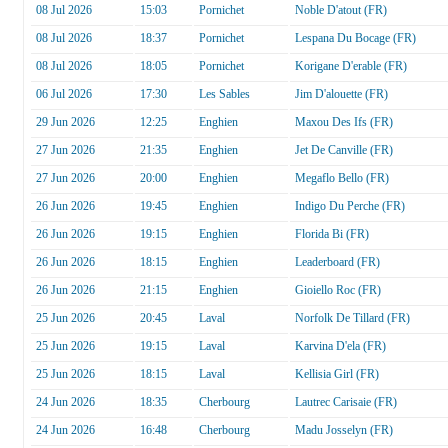
08 Jul 2026
15:03
Pornichet
Noble D'atout (FR)
08 Jul 2026
18:37
Pornichet
Lespana Du Bocage (FR)
08 Jul 2026
18:05
Pornichet
Korigane D'erable (FR)
06 Jul 2026
17:30
Les Sables
Jim D'alouette (FR)
29 Jun 2026
12:25
Enghien
Maxou Des Ifs (FR)
27 Jun 2026
21:35
Enghien
Jet De Canville (FR)
27 Jun 2026
20:00
Enghien
Megaflo Bello (FR)
26 Jun 2026
19:45
Enghien
Indigo Du Perche (FR)
26 Jun 2026
19:15
Enghien
Florida Bi (FR)
26 Jun 2026
18:15
Enghien
Leaderboard (FR)
26 Jun 2026
21:15
Enghien
Gioiello Roc (FR)
25 Jun 2026
20:45
Laval
Norfolk De Tillard (FR)
25 Jun 2026
19:15
Laval
Karvina D'ela (FR)
25 Jun 2026
18:15
Laval
Kellisia Girl (FR)
24 Jun 2026
18:35
Cherbourg
Lautrec Carisaie (FR)
24 Jun 2026
16:48
Cherbourg
Madu Josselyn (FR)