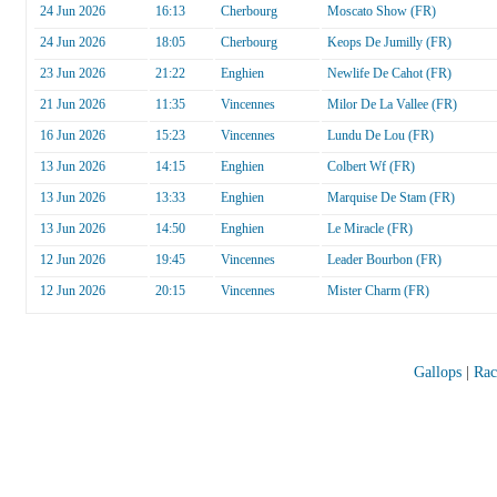
24 Jun 2026
16:13
Cherbourg
Moscato Show (FR)
24 Jun 2026
18:05
Cherbourg
Keops De Jumilly (FR)
23 Jun 2026
21:22
Enghien
Newlife De Cahot (FR)
21 Jun 2026
11:35
Vincennes
Milor De La Vallee (FR)
16 Jun 2026
15:23
Vincennes
Lundu De Lou (FR)
13 Jun 2026
14:15
Enghien
Colbert Wf (FR)
13 Jun 2026
13:33
Enghien
Marquise De Stam (FR)
13 Jun 2026
14:50
Enghien
Le Miracle (FR)
12 Jun 2026
19:45
Vincennes
Leader Bourbon (FR)
12 Jun 2026
20:15
Vincennes
Mister Charm (FR)
Gallops
|
Rac