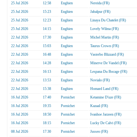
25 Jul 2026
12:58
Enghien
Nereida (FR)
25 Jul 2026
15:23
Enghien
Jabalpur (FR)
25 Jul 2026
12:23
Enghien
Linaya Du Chatelet (FR)
25 Jul 2026
14:15
Enghien
Lovely Wilma (FR)
22 Jul 2026
17:30
Enghien
Michel Martin (FR)
22 Jul 2026
15:03
Enghien
Taurus Crown (FR)
22 Jul 2026
16:48
Enghien
Vasterbo Blizzard (FR)
22 Jul 2026
14:28
Enghien
Minerve De Vandel (FR)
22 Jul 2026
16:13
Enghien
Lespana Du Bocage (FR)
22 Jul 2026
13:53
Enghien
Novialo (FR)
22 Jul 2026
15:38
Enghien
Homard Land (FR)
16 Jul 2026
17:40
Pornichet
Ketamine D'uze (FR)
16 Jul 2026
19:35
Pornichet
Kazaal (FR)
16 Jul 2026
18:50
Pornichet
Ivanhoe Jarzeen (FR)
16 Jul 2026
18:15
Pornichet
Lucky De Calvi (FR)
08 Jul 2026
17:30
Pornichet
Jusseo (FR)