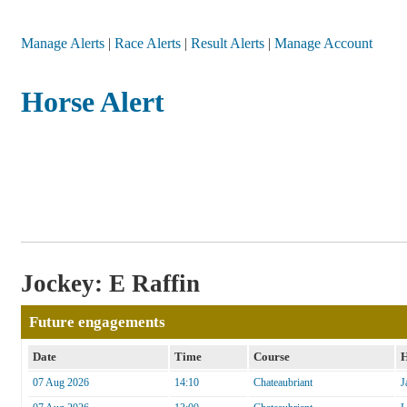
Manage Alerts
|
Race Alerts
|
Result Alerts
|
Manage Account
Horse Alert
Jockey: E Raffin
Future engagements
Date
Time
Course
H
07 Aug 2026
14:10
Chateaubriant
J