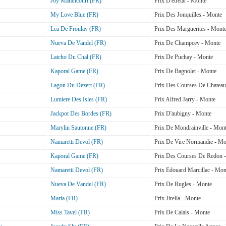
Joy Marancourt (FR)
Prix D'etretat - Monte
My Love Blue (FR)
Prix Des Jonquilles - Monte
Lea De Froulay (FR)
Prix Des Marguerites - Mont
Nueva De Vandel (FR)
Prix De Champcey - Monte
Latcho Du Chal (FR)
Prix De Puchay - Monte
Kaporal Game (FR)
Prix De Bagnolet - Monte
Lagon Du Dezert (FR)
Prix Des Courses De Chateau
Lumiere Des Isles (FR)
Prix Alfred Jarry - Monte
Jackpot Des Bordes (FR)
Prix D'aubigny - Monte
Marylin Sautonne (FR)
Prix De Mondrainville - Mon
Namaretti Devol (FR)
Prix De Vire Normandie - Mo
Kaporal Game (FR)
Prix Des Courses De Redon 
Namaretti Devol (FR)
Prix Edouard Marcillac - Mon
Nueva De Vandel (FR)
Prix De Rugles - Monte
Maria (FR)
Prix Jirella - Monte
Miss Tavel (FR)
Prix De Calais - Monte