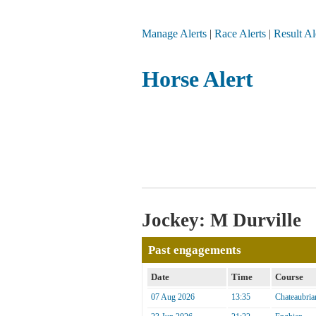
Manage Alerts
|
Race Alerts
|
Result Al
Horse Alert
Jockey: M Durville
Past engagements
Date
Time
Course
07 Aug 2026
13:35
Chateaubria