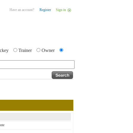
Have an account?
Register
Sign in
ckey
Trainer
Owner
nte