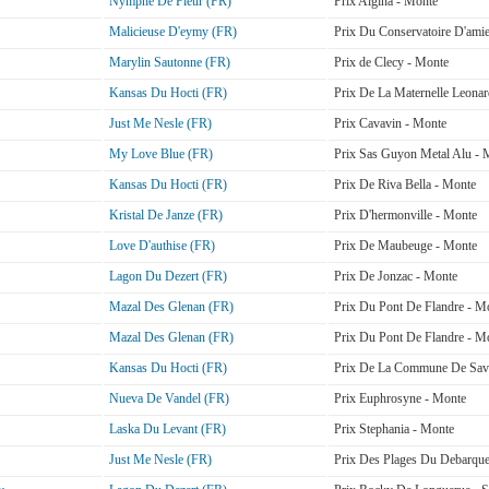
Nymphe De Fleur (FR)
Prix Algina - Monte
Malicieuse D'eymy (FR)
Prix Du Conservatoire D'ami
Marylin Sautonne (FR)
Prix de Clecy - Monte
Kansas Du Hocti (FR)
Prix De La Maternelle Leonar
Just Me Nesle (FR)
Prix Cavavin - Monte
My Love Blue (FR)
Prix Sas Guyon Metal Alu - 
Kansas Du Hocti (FR)
Prix De Riva Bella - Monte
Kristal De Janze (FR)
Prix D'hermonville - Monte
Love D'authise (FR)
Prix De Maubeuge - Monte
Lagon Du Dezert (FR)
Prix De Jonzac - Monte
Mazal Des Glenan (FR)
Prix Du Pont De Flandre - M
Mazal Des Glenan (FR)
Prix Du Pont De Flandre - M
Kansas Du Hocti (FR)
Prix De La Commune De Sav
Nueva De Vandel (FR)
Prix Euphrosyne - Monte
Laska Du Levant (FR)
Prix Stephania - Monte
Just Me Nesle (FR)
Prix Des Plages Du Debarqu