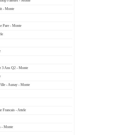
mop Palettes - Monte
it - Monte
e Pare - Monte
ele
e
er 3 Ans Q2 - Monte
e
ille - Aunay - Monte
r Francais - Attele
s - Monte