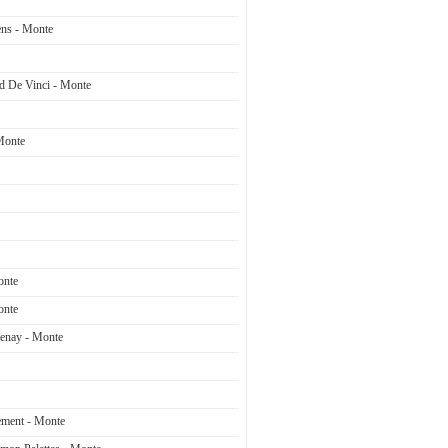
ens - Monte
d De Vinci - Monte
Monte
onte
onte
enay - Monte
ement - Monte