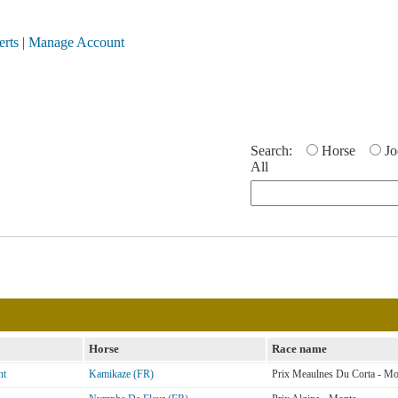
erts
|
Manage Account
Search:
Horse
Jo
All
Horse
Race name
nt
Kamikaze (FR)
Prix Meaulnes Du Corta - Mo