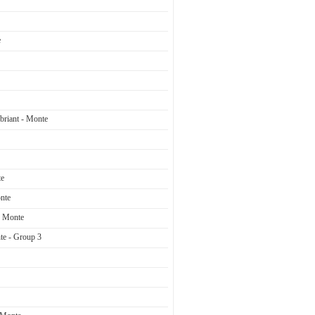
e
briant - Monte
te
nte
- Monte
te - Group 3