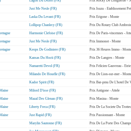
y
Lagon Du Dezert (FR)
Prix Rocky De Longuerue - S
Just Me Nesle (FR)
Prix Isuzu - Etablissement Pet
Laska Du Levant (FR)
Prix Erigone - Monte
Lollipop Chanlecy (FR)
Prix Du Rotary Club Ambrois
retagne
Harmonie Clefoise (FR)
Prix De Paris-vincennes - Att
retagne
Just Me Nesle (FR)
Prix Immonot - Monte
retagne
Keops De Godiniere (FR)
Prix 36 Heures Immo - Mont
Kansas Du Hocti (FR)
Prix De Langres - Monte
Namaretti Devol (FR)
Prix Felicien Gauvreau - Etri
Milando De Houelle (FR)
Prix De Lion-sur-mer - Mont
Kador Spirit (FR)
Prix Bar-pmu De L'hotel De V
Maine
Milord D'isse (FR)
Prix Antigone - Attele
Maine
Mazal Des Glenan (FR)
Prix Masina - Monte
Maine
Liberty Freca (FR)
Prix De La Societe Du Trotteu
Maine
Just Rapid (FR)
Prix Passionnant - Monte
Marylin Sautonne (FR)
Prix De La Porte Des Champ