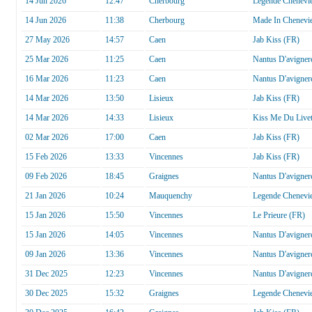
14 Jun 2026
12:47
Cherbourg
Legende Chenevie
14 Jun 2026
11:38
Cherbourg
Made In Chenevie
27 May 2026
14:57
Caen
Jab Kiss (FR)
25 Mar 2026
11:25
Caen
Nantus D'avigner
16 Mar 2026
11:23
Caen
Nantus D'avigner
14 Mar 2026
13:50
Lisieux
Jab Kiss (FR)
14 Mar 2026
14:33
Lisieux
Kiss Me Du Live
02 Mar 2026
17:00
Caen
Jab Kiss (FR)
15 Feb 2026
13:33
Vincennes
Jab Kiss (FR)
09 Feb 2026
18:45
Graignes
Nantus D'avigner
21 Jan 2026
10:24
Mauquenchy
Legende Chenevie
15 Jan 2026
15:50
Vincennes
Le Prieure (FR)
15 Jan 2026
14:05
Vincennes
Nantus D'avigner
09 Jan 2026
13:36
Vincennes
Nantus D'avigner
31 Dec 2025
12:23
Vincennes
Nantus D'avigner
30 Dec 2025
15:32
Graignes
Legende Chenevie