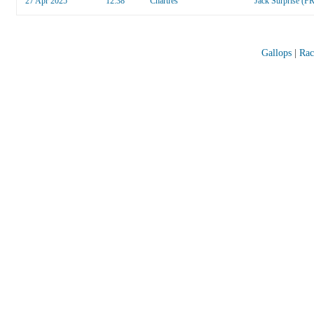
27 Apr 2025
12:38
Chartres
Jack Surprise (FR
Gallops
|
Rac