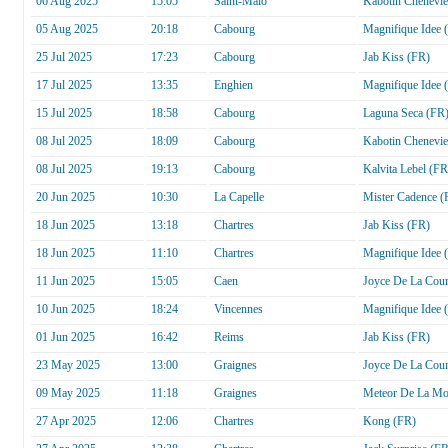
06 Aug 2025
15:05
Saint-Malo
Kabotin Chenevie
05 Aug 2025
20:18
Cabourg
Magnifique Idee 
25 Jul 2025
17:23
Cabourg
Jab Kiss (FR)
17 Jul 2025
13:35
Enghien
Magnifique Idee 
15 Jul 2025
18:58
Cabourg
Laguna Seca (FR
08 Jul 2025
18:09
Cabourg
Kabotin Chenevie
08 Jul 2025
19:13
Cabourg
Kalvita Lebel (FR
20 Jun 2025
10:30
La Capelle
Mister Cadence (
18 Jun 2025
13:18
Chartres
Jab Kiss (FR)
18 Jun 2025
11:10
Chartres
Magnifique Idee 
11 Jun 2025
15:05
Caen
Joyce De La Cou
10 Jun 2025
18:24
Vincennes
Magnifique Idee 
01 Jun 2025
16:42
Reims
Jab Kiss (FR)
23 May 2025
13:00
Graignes
Joyce De La Cou
09 May 2025
11:18
Graignes
Meteor De La Mo
27 Apr 2025
12:06
Chartres
Kong (FR)