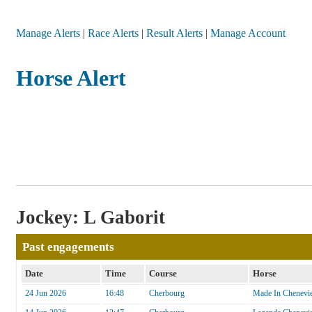
Manage Alerts
|
Race Alerts
|
Result Alerts
|
Manage Account
Horse Alert
Jockey: L Gaborit
Past engagements
Date
Time
Course
Horse
24 Jun 2026
16:48
Cherbourg
Made In Chenevie