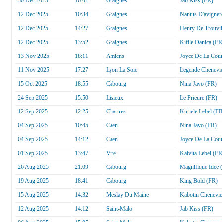
30 Dec 2025
16:42
Graignes
Jab Kiss (FR)
12 Dec 2025
10:34
Graignes
Nantus D'avigner
12 Dec 2025
14:27
Graignes
Henry De Trouvil
12 Dec 2025
13:52
Graignes
Kifile Danica (FR
13 Nov 2025
18:11
Amiens
Joyce De La Cou
11 Nov 2025
17:27
Lyon La Soie
Legende Chenevie
15 Oct 2025
18:55
Cabourg
Nina Javo (FR)
24 Sep 2025
15:50
Lisieux
Le Prieure (FR)
12 Sep 2025
12:25
Chartres
Kuriele Lebel (FR
04 Sep 2025
10:45
Caen
Nina Javo (FR)
04 Sep 2025
14:12
Caen
Joyce De La Cou
01 Sep 2025
13:47
Vire
Kalvita Lebel (FR
26 Aug 2025
21:09
Cabourg
Magnifique Idee 
19 Aug 2025
18:41
Cabourg
King Bold (FR)
15 Aug 2025
14:32
Meslay Du Maine
Kabotin Chenevie
12 Aug 2025
14:12
Saint-Malo
Jab Kiss (FR)